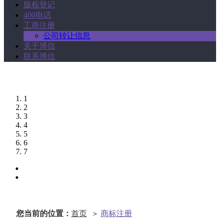
版权登记
400电话
版权登记
工商注册
400电话
公司转让信息
关于博信
工商注册
联系博信
关于博信
联系博信
1
2
3
4
5
6
7
您当前的位置：
首页
商标注册
>