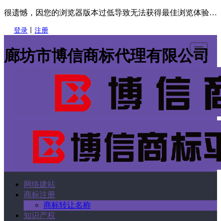
很遗憾，因您的浏览器版本过低导致无法获得最佳浏览体验，推荐下载安装谷歌浏览器！
登录
丨
注册
廊坊市博信商标代理有限公司
网络建站
网络建站
商标注册
商标注册
商标转让名称
知识产权
知识产权